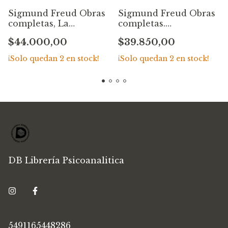
Sigmund Freud Obras
Sigmund Freud Obras
completas, La
completas.
interpretación de los
Ordenamiento,
$44.000,00
$39.850,00
sueños (parte II) y
comentarios y notas
Sobre el sueño (1900-
de James Stratchey,
¡Solo quedan
2
en stock!
¡Solo quedan
2
en stock!
1901) – Tomo 5
con la colaboración de
Anna Freud – Tomo 10
DB Librería Psicoanalitica
5491165448286