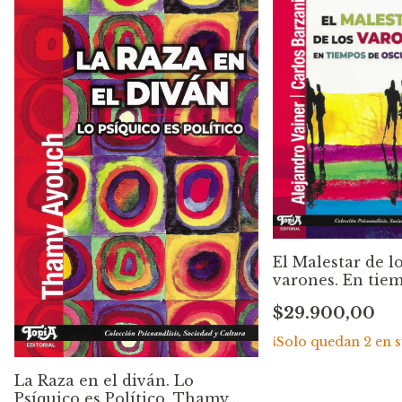
El Malestar de l
varones. En tie
de oscuridad.
$29.900,00
Alejandro Vainer
Carlos Barzani
¡Solo quedan
2
en s
La Raza en el diván. Lo
Psíquico es Político. Thamy