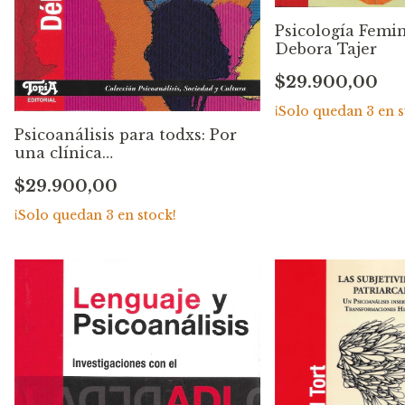
Psicología Femin
Debora Tajer
$29.900,00
¡Solo quedan
3
en s
Psicoanálisis para todxs: Por
una clínica
pospatriarcal,heternonomativa
$29.900,00
y poscolonial. Debora Tajer
¡Solo quedan
3
en stock!