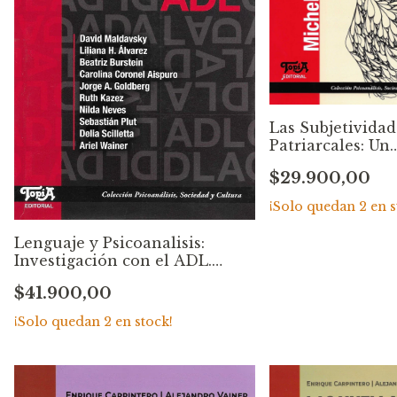
Las Subjetividad
Patriarcales: Un
psicoanálisis in
$29.900,00
en las
transformacion
¡Solo quedan
2
en s
históricas. Mich
Tort
Lenguaje y Psicoanalisis:
Investigación con el ADL.
David Maldavsky
$41.900,00
¡Solo quedan
2
en stock!