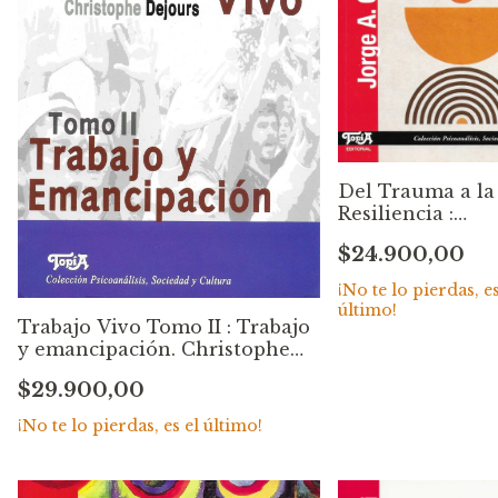
Del Trauma a la
Resiliencia :
Enfermedad org
$24.900,00
y vida psíquica
infantil. Jorge
¡No te lo pierdas, es
Goldberg
último!
Trabajo Vivo Tomo II : Trabajo
y emancipación. Christophe
Dejours
$29.900,00
¡No te lo pierdas, es el último!