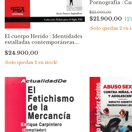
Pornografía : Ca
Alberto Brazani
$25.000,00
$21.900,00
12
¡Solo quedan
2
en s
El cuerpo Herido : Identidades
estalladas contemporáneas.
David Le Breton
$24.900,00
¡Solo quedan
2
en stock!