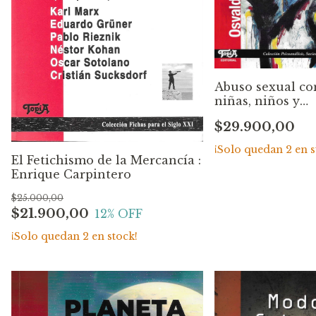
Abuso sexual co
niñas, niños y
adolescentes :
$29.900,00
Impacto Subjeti
encrucijadas leg
¡Solo quedan
2
en s
Osvaldo Fernan
El Fetichismo de la Mercancía :
Santos
Enrique Carpintero
$25.000,00
$21.900,00
12
% OFF
¡Solo quedan
2
en stock!