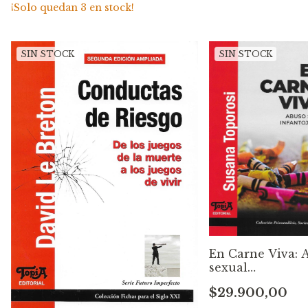
¡Solo quedan
3
en stock!
SIN STOCK
SIN STOCK
En Carne Viva: 
sexual
infantojuvenil.
$29.900,00
Susana Toporos