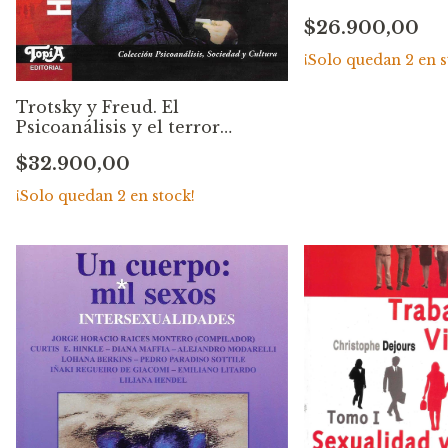
experiencia de
$26.900,00
Trieste. Franco
Rotelli
¡Solo quedan
2
en s
Trotsky y Freud. El
Psicoanálisis y el terror
Estalinista. Helmut Dahmer
$32.900,00
¡Solo quedan
2
en stock!