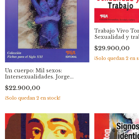
Trabajo Vivo Tom
Sexualidad y tra
Christophe Dejo
$29.900,00
¡Solo quedan
2
en s
Un cuerpo: Mil sexos:
Intersexualidades. Jorge
Horacio Raices Montero
$22.900,00
¡Solo quedan
2
en stock!