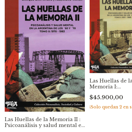
Las Huellas de l
Memoria I:
Psicoanálisis y 
$45.900,00
mental en la
Argentina de los
¡Solo quedan
2
en s
70 Tomo I: 1957-
Enrique Carpint
Las Huellas de la Memoria II :
Alejandro Vaine
Psicoanálisis y salud mental en
la Argentina de los 60 y 70