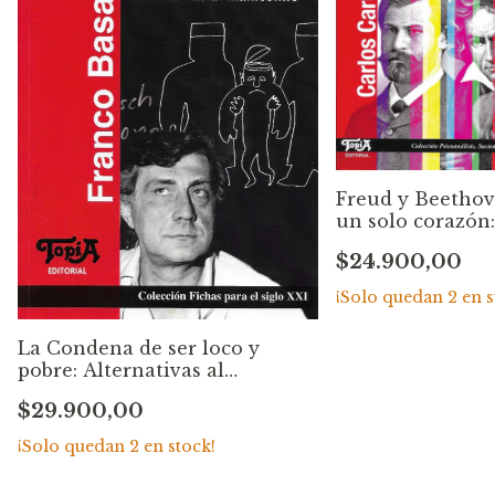
Freud y Beethov
un solo corazón:
arte en psicoter
$24.900,00
Carlos Caruso
¡Solo quedan
2
en s
La Condena de ser loco y
pobre: Alternativas al
manicomio. Franco Basaglia
$29.900,00
¡Solo quedan
2
en stock!