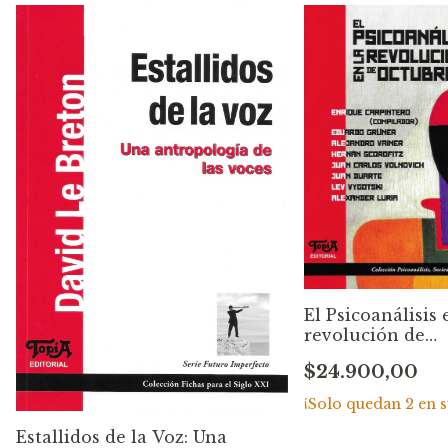
El Psicoanálisis 
revolución de
Octubre. Enriqu
$24.900,00
Carpintero
¡Solo quedan
2
en s
Estallidos de la Voz: Una