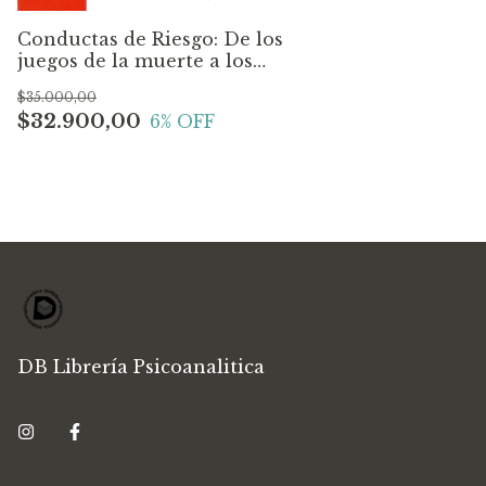
Conductas de Riesgo: De los
juegos de la muerte a los
juegos de vivir. David Le
$35.000,00
Breton
$32.900,00
6
% OFF
DB Librería Psicoanalitica