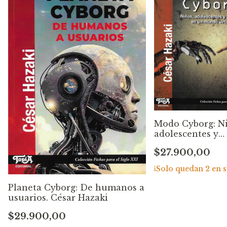
Modo Cyborg: Ni
adolescentes y
familias en un
$27.900,00
mundo virtual. 
Hazaki
¡Solo quedan
2
en s
Planeta Cyborg: De humanos a
usuarios. César Hazaki
$29.900,00