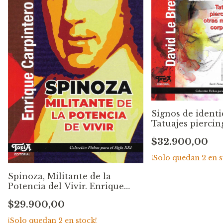
Signos de identi
Tatuajes piercin
otras marcas
$32.900,00
corporales. Davi
Breton
¡Solo quedan
2
en s
Spinoza, Militante de la
Potencia del Vivir. Enrique
Carpintero
$29.900,00
¡Solo quedan
2
en stock!