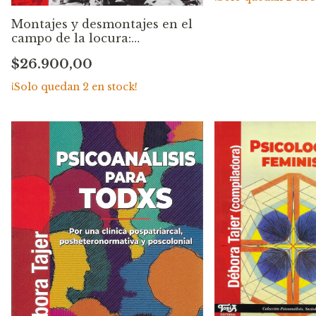
Montajes y desmontajes en el
campo de la locura:
Bienvenida Casandra. Rosa
$26.900,00
Beatriz Lopez
¡Solo quedan
2
en stock!