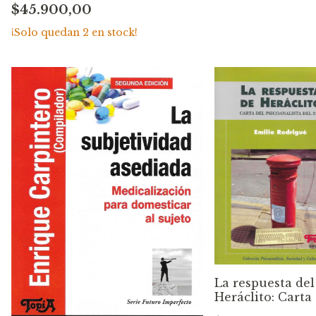
$45.900,00
Tomo II: 1970-1983. Enrique
Carpintero. Alejandro Vainer
¡Solo quedan
2
en stock!
La respuesta del
Heráclito: Carta
psicoanalisis del