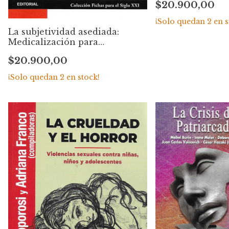
$20.900,00
2100. Emilio
Rodrigué
¡Solo quedan
2
en s
La subjetividad asediada:
Medicalización para
domesticar al sujeto. Enrique
$20.900,00
Carpintero
¡Solo quedan
2
en stock!