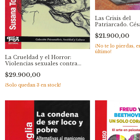
Las Crisis del
Patriarcado. Cés
Hazaki
$21.900,00
¡No te lo pierdas, es
último!
La Crueldad y el Horror:
Violencias sexuales contra
niñas, niños y adolescentes.
$29.900,00
Susana Toporosi y Adriana
Franco
¡Solo quedan
3
en stock!