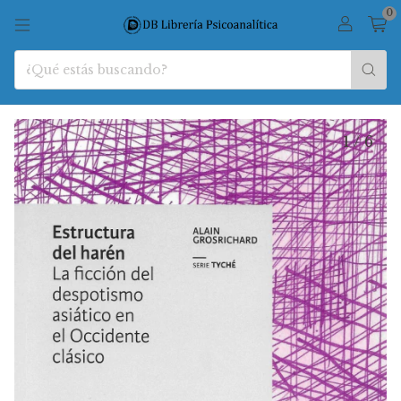
0
1
/
6