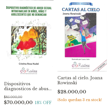
Cartas al cielo. Joana
Rowinski
Dispositivos
diagnosticos de abuso
$28.000,00
sexual intrafamiliar.
$85.000,00
Cristina Rosa Nudel
¡Solo quedan
3
en stock!
$70.000,00
18
% OFF