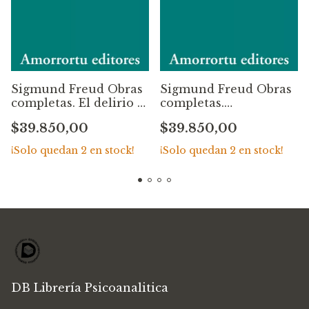
Sigmund Freud Obras
Sigmund Freud Obras
completas. El delirio y
completas.
los sueños en la
Ordenamiento,
$39.850,00
$39.850,00
«Gradiva» de W.
comentarios y notas
Jensen, y otras obras
de James Stratchey,
¡Solo quedan
2
en stock!
¡Solo quedan
2
en stock!
(1906-1908) – Tomo 9
con la colaboración de
Anna Freud – Tomo 10
DB Librería Psicoanalitica