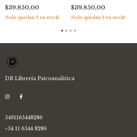
de análisis de un caso
interpretación de los
$39.850,00
$39.850,00
de histeria» (caso
sueños (parte I) (1900)
«Dora»), Tres ensayos
– Tomo 4
¡Solo quedan
2
en stock!
¡Solo quedan
2
en stock!
de teoría sexual... (1901
- 1905) – Tomo 7
DB Librería Psicoanalitica
5491165448286
+54 11 6544 8286