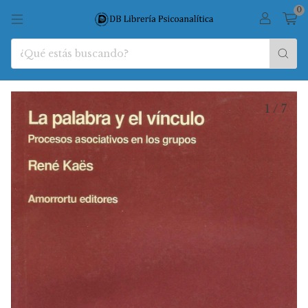
0
1
/
7