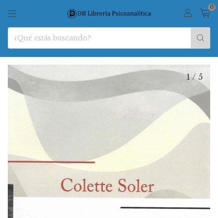
0
1
/
5