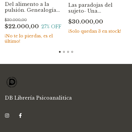
Del alimento a la
Las paradojas del
pulsión. Genealogía
sujeto- Una
de la anorexia
genealogía. Oscar
$30.000,00
$30.000,00
lacaniana. Rodrigo V.
Quiroga
$22.000,00
27
% OFF
Abínzano
¡Solo quedan
3
en stock!
¡No te lo pierdas, es el
último!
DB Librería Psicoanalitica