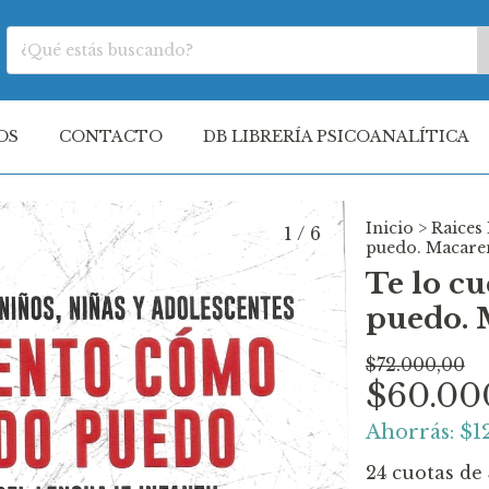
OS
CONTACTO
DB LIBRERÍA PSICOANALÍTICA
Inicio
>
Raices 
1
/
6
puedo. Macare
Te lo c
puedo. 
$72.000,00
$60.00
Ahorrás:
$1
24
cuotas de