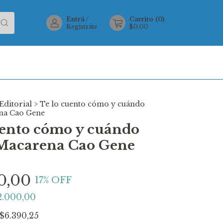
Entrá
/
Carrito
(
0
)
Registráte
$0,00
Editorial
>
Te lo cuento cómo y cuándo
na Cao Gene
uento cómo y cuándo
Macarena Cao Gene
0,00
17
% OFF
2.000,00
$6.390,25