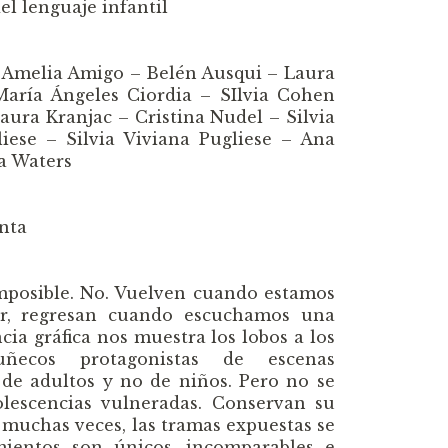
 lenguaje infantil
 Amelia Amigo – Belén Ausqui – Laura
aría Ángeles Ciordia – SIlvia Cohen
ura Kranjac – Cristina Nudel – Silvia
liese – Silvia Viviana Pugliese – Ana
na Waters
enta
imposible. No. Vuelven cuando estamos
er, regresan cuando escuchamos una
ia gráfica nos muestra los lobos a los
ecos protagonistas de escenas
 de adultos y no de niños. Pero no se
olescencias vulneradas. Conservan su
n muchas veces, las tramas expuestas se
mientos son únicos, incomparables e