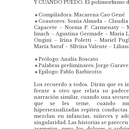
Y CUÁNDO PUEDO. El polimorfismo del
🔸Compiladora: Macarena Cao Gené
🔸Coautores: Sonia Almada – Claudia
Capacete – Norma P. Carmenaty – M
Imach – Agustina Germade – Maria La
Ongini – Irina Poletti – Mariel Pug
María Satuf – SIlvina Valente – Lilia
🔸Prólogo: Analía Boscato
🔸Palabras preliminares: Jorge Garav
🔸Epílogo: Pablo Barbirotto
Los recuerdo a todos. Dirán que es 
frente a otro que relata su padec
narración similar, cuando una secuenc
que se les teme, cuando muñ
hipersexualizadas repiten conductas
mezclan en infancias, niñeces y ad
singularidad. Las historias se parece
asemejan, pero los dolores y sufri