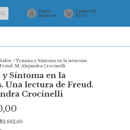
Entrá
/
Carrito
(
0
)
Registráte
$0,00
Kalós
>
Trauma y Síntoma en la neurosis.
Freud. M. Alejandra Crocinelli
y Síntoma en la
. Una lectura de Freud.
andra Crocinelli
0,00
$2.662,60
s