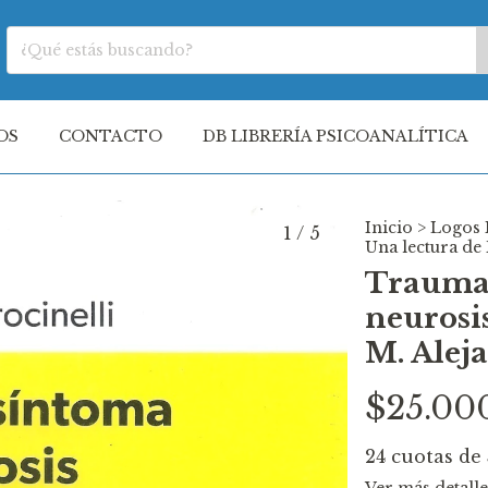
OS
CONTACTO
DB LIBRERÍA PSICOANALÍTICA
Inicio
>
Logos 
1
/
5
Una lectura de 
Trauma 
neurosis
M. Alej
$25.00
24
cuotas de
Ver más detalle