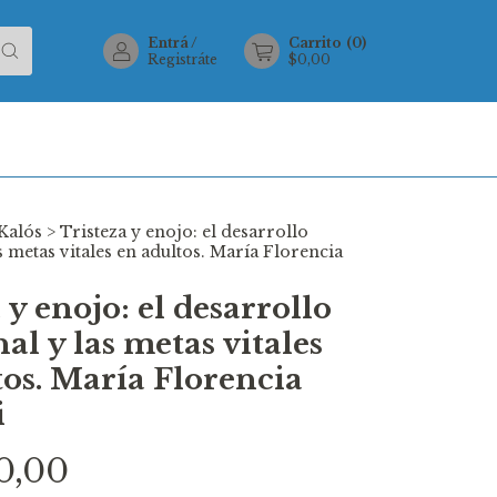
Entrá
/
Carrito
(
0
)
Registráte
$0,00
Kalós
>
Tristeza y enojo: el desarrollo
 metas vitales en adultos. María Florencia
 y enojo: el desarrollo
l y las metas vitales
tos. María Florencia
i
0,00