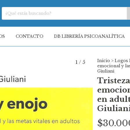
OS
CONTACTO
DB LIBRERÍA PSICOANALÍTICA
Inicio
>
Logos 
1
/
5
emocional y las
Giuliani
Tristeza
emociona
en adul
Giulian
$30.00